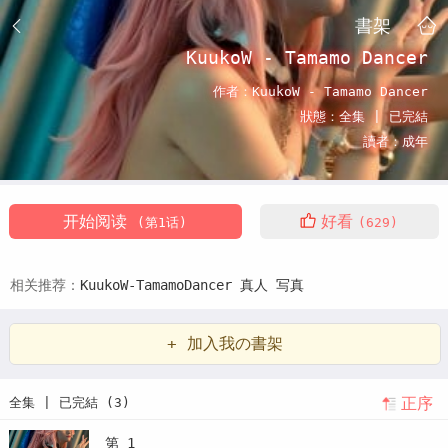
書架
KuukoW - Tamamo Dancer
作者：
KuukoW - Tamamo Dancer
狀態：
全集 |
已完結
讀者：
成年
开始阅读
好看
(第1话)
(629)
相关推荐：
KuukoW-TamamoDancer
真人
写真
+ 加入我の書架
正序
全集 | 已完結 (3)
第 1