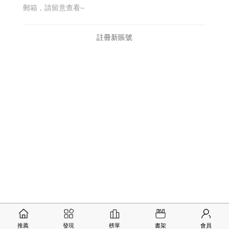
郵箱，請留意查看~
註冊新賬號
推薦
發現
榜單
書架
會員