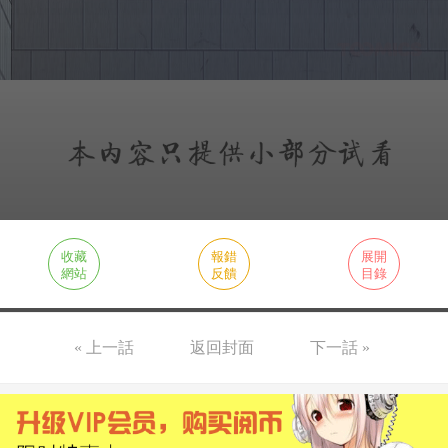
收藏
報錯
展開
網站
反饋
目錄
« 上一話
返回封面
下一話 »