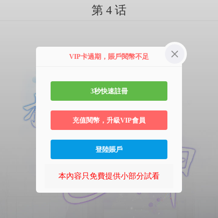
第 4 话
VIP卡過期，賬戶閱幣不足
3秒快速註冊
充值閱幣，升級VIP會員
登陸賬戶
本內容只免費提供小部分試看