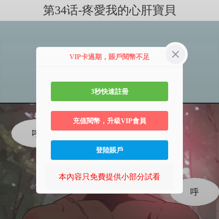
第34话-疼愛我的心肝寶貝
VIP卡過期，賬戶閱幣不足
3秒快速註冊
充值閱幣，升級VIP會員
登陸賬戶
本內容只免費提供小部分試看