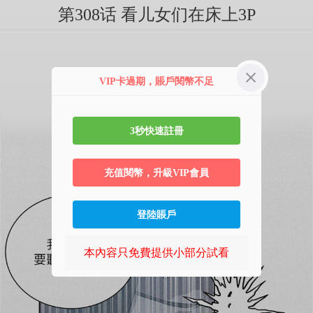
第308话 看儿女们在床上3P
VIP卡過期，賬戶閱幣不足
3秒快速註冊
充值閱幣，升級VIP會員
登陸賬戶
本內容只免費提供小部分試看